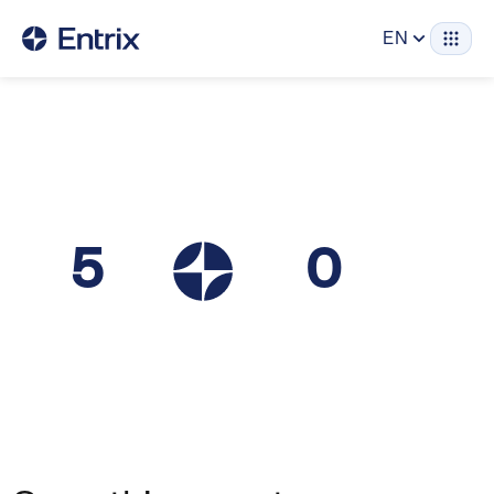
EN
5
0